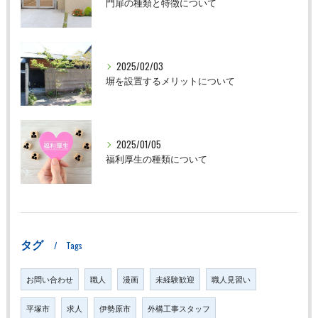
門扉の種類と特徴について
2025/02/03
塀を設置するメリットについて
2025/01/05
福利厚生の種類について
タグ
Tags
お問い合わせ
職人
漫画
未経験歓迎
職人見習い
平塚市
求人
伊勢原市
外構工事スタッフ