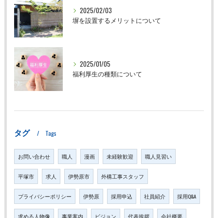
2025/02/03
塀を設置するメリットについて
2025/01/05
福利厚生の種類について
タグ
Tags
お問い合わせ
職人
漫画
未経験歓迎
職人見習い
平塚市
求人
伊勢原市
外構工事スタッフ
プライバシーポリシー
伊勢原
採用申込
社員紹介
採用Q&A
求める人物像
事業案内
ビジョン
代表挨拶
会社概要